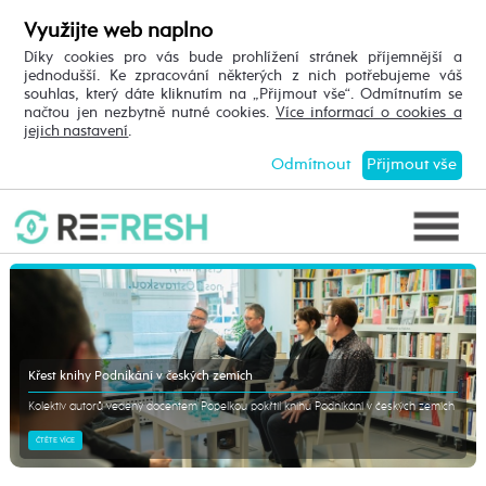
Využijte web naplno
Díky cookies pro vás bude prohlížení stránek příjemnější a
jednodušší. Ke zpracování některých z nich potřebujeme váš
souhlas, který dáte kliknutím na „Přijmout vše“. Odmítnutím se
načtou jen nezbytně nutné cookies.
Více informací o cookies a
jejich nastavení
.
Odmítnout
Přijmout vše
Křest knihy Podnikání v českých zemích
Kolektiv autorů vedený docentem Popelkou pokřtil knihu Podnikání v českých zemích
ČTĚTE VÍCE