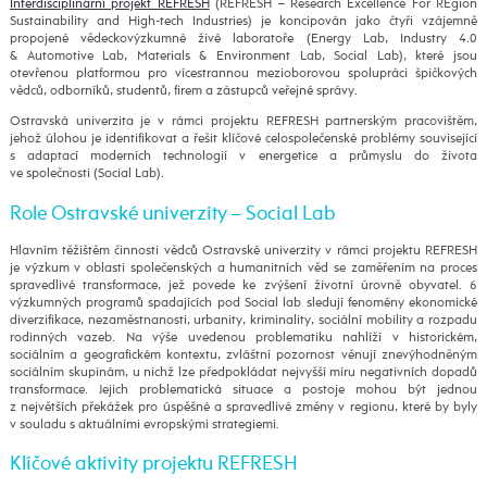
Interdisciplinární projekt REFRESH
(REFRESH – Research Excellence For REgion
Sustainability and High-tech Industries) je koncipován jako čtyři vzájemně
propojené vědeckovýzkumné živé laboratoře (Energy Lab, Industry 4.0
& Automotive Lab, Materials & Environment Lab, Social Lab), které jsou
otevřenou platformou pro vícestrannou mezioborovou spolupráci špičkových
vědců, odborníků, studentů, firem a zástupců veřejné správy.
Ostravská univerzita je v rámci projektu REFRESH partnerským pracovištěm,
jehož úlohou je identifikovat a řešit klíčové celospolečenské problémy související
s adaptací moderních technologií v energetice a průmyslu do života
ve společnosti (Social Lab).
Role Ostravské univerzity – Social Lab
Hlavním těžištěm činnosti vědců Ostravské univerzity v rámci projektu REFRESH
je výzkum v oblasti společenských a humanitních věd se zaměřením na proces
spravedlivé transformace, jež povede ke zvýšení životní úrovně obyvatel. 6
výzkumných programů spadajících pod Social lab sledují fenomény ekonomické
diverzifikace, nezaměstnanosti, urbanity, kriminality, sociální mobility a rozpadu
rodinných vazeb. Na výše uvedenou problematiku nahlíží v historickém,
sociálním a geografickém kontextu, zvláštní pozornost věnují znevýhodněným
sociálním skupinám, u nichž lze předpokládat nejvyšší míru negativních dopadů
transformace. Jejich problematická situace a postoje mohou být jednou
z největších překážek pro úspěšné a spravedlivé změny v regionu, které by byly
v souladu s aktuálními evropskými strategiemi.
Klíčové aktivity projektu REFRESH