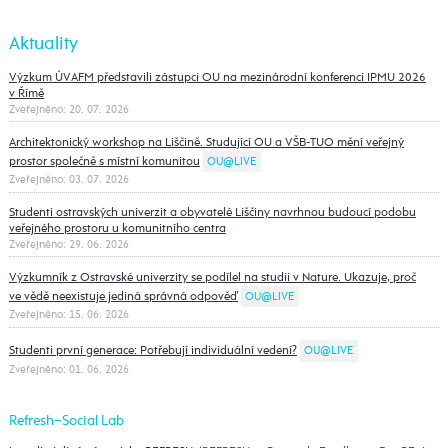
Aktuality
Výzkum ÚVAFM představili zástupci OU na mezinárodní konferenci IPMU 2026
v Římě
Zveřejněno: 20. 07. 2026
Architektonický workshop na Liščině. Studující OU a VŠB-TUO mění veřejný
prostor společně s místní komunitou
OU@LIVE
Zveřejněno: 03. 07. 2026
Studenti ostravských univerzit a obyvatelé Liščiny navrhnou budoucí podobu
veřejného prostoru u komunitního centra
Zveřejněno: 29. 06. 2026
Výzkumník z Ostravské univerzity se podílel na studii v Nature. Ukazuje, proč
ve vědě neexistuje jediná správná odpověď
OU@LIVE
Zveřejněno: 15. 06. 2026
Studenti první generace: Potřebují individuální vedení?
OU@LIVE
Zveřejněno: 01. 06. 2026
Refresh−Social Lab