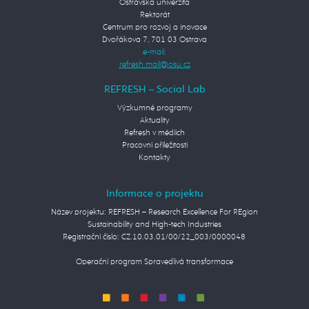
Ostravská univerzita
Rektorát
Centrum pro rozvoj a inovace
Dvořákova 7, 701 03 Ostrava
e-mail:
REFRESH – Social Lab
Výzkumné programy
Aktuality
Refresh v médiích
Pracovní příležitosti
Kontakty
Informace o projektu
Název projektu: REFRESH – Research Excellence For REgion
Sustainability and High-tech Industries
Registrační číslo: CZ.10.03.01/00/22_003/0000048
Operační program Spravedlivá transformace