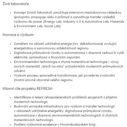
Živé laboratoře
Koncept živých laboratoří umožňuje intenzivní mezioborovou vědeckou
spolupráci, propojuje vědu a průmysl a usnadňuje transfer výsledků
výzkumu do praxe. (Energy Lab, Industry 4.0 & Automative Lab, Materials
& Environment Lab, Social Lab)
Inovace a výzkum
Zaměření na oblasti udržitelné energie (tzv. dekarbonizace) zvyšující
energetickou a surovinovou soběstačnost regionu.
Digitalizace průmyslové výroby a automatizace v dopravě vedoucí k vyšší
efektivitě, optimalizaci a finančním úsporám.
Environmentální technologie a chytré materiálové technologie – vývoj
nových materiálů „šitých na míru“ požadavkům moderních průmyslových
odvětví.
Výzkum procesu spravedlivé transformace, jež povede ke zvyšování
životní úrovně obyvatel celého regionu.
Hlavní cíle projektu REFRESH
Identifikace a řešení celospolečenských problémů spojených s přijetím
moderních technologií.
Budování evropské infrastruktury pro výzkum a transfer technologií
v oblastech udržitelné energetiky, digitalizace průmyslové výroby,
automatizace v dopravě, environmentálních technologiích či chytrých
materiálových technologií.
Posílení výzkumné excelence v Moravskoslezském kraji.